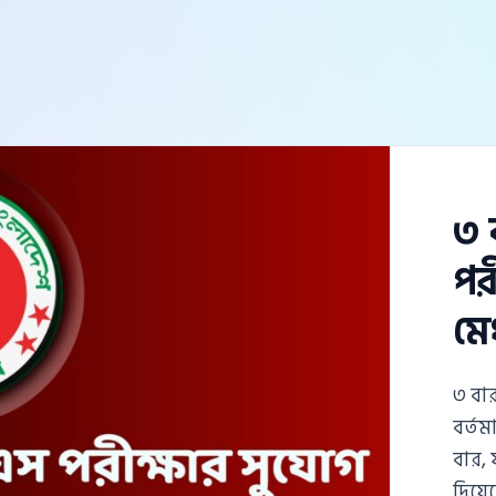
৩ 
পর
মে
৩ বার
বর্তম
বার, 
দিয়ে