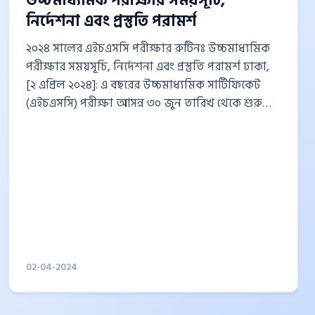
উচ্চমাধ্যমিক পরীক্ষার সময়সূচি,
রা দেশেই বিভিন্ন গুরুত্বপূর্ণ...
নির্দেশনা এবং প্রস্তুতি পরামর্শ
২০২৪ সালের এইচএসসি পরীক্ষার রুটিনঃ উচ্চমাধ্যমিক
পরীক্ষার সময়সূচি, নির্দেশনা এবং প্রস্তুতি পরামর্শ ঢাকা,
[২ এপ্রিল ২০২৪]: এ বছরের উচ্চমাধ্যমিক সার্টিফিকেট
(এইচএসসি) পরীক্ষা আসন্ন ৩০ জুন তারিখ থেকে শুরু
হতে যাচ্ছে। আজ মঙ্গলবার বিভিন্ন শিক্ষা বোর্ড পরীক্ষার
সময়সূচি (রুটিন) প্রকাশ করেছে। সময়সূচি অনুযায়ী,
পরীক্ষা শুরু হবে বাংলা (আবশ্যিক) প্রথম পত্রের মাধ্যমে।
প্রতিদিন সকাল ১০টা থেকে ১টা পর্যন্ত পরীক্ষা অনুষ্ঠিত
হবে। লিখিত পরীক্ষাসমুহ চলতে থাকবে ১১ আগস্ট ২০২৪
পর্যন্ত, তারপর ব্যবহারিক পরীক্ষা অনুষ্ঠিত হবে। এ বছর
পরীক্ষার ফরম পূরণ শুরু হচ্ছে ১৬...
02-04-2024