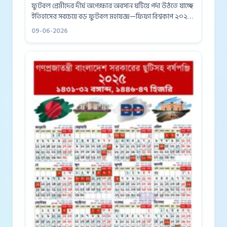
ফুটবল প্রেমীদের দীর্ঘ অপেক্ষার অবসান ঘটিয়ে পর্দা উঠতে যাচ্ছে
ইতিহাসের সবচেয়ে বড় ফুটবল মহাযজ্ঞ—ফিফা বিশ্বকাপ ২০২৬।
উত্তর আমেরিকার তিন দেশ মেক্সিকো, কানাডা এবং যুক্তরাষ্ট্র
09-06-2026
জুড়ে আয়োজিত...