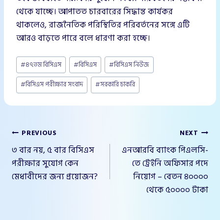
থেকে যাচ্ছে। আপাতত চারবারের সিদ্ধান্ত কার্যকর
থাকলেও, রাজনৈতিক পরিস্থিতির পরিবর্তনের সঙ্গে এটি
আরও বাড়তে পারে বলে ধারণা করা হচ্ছে।
Post
#
৪৭তম বিসিএস
#
বিসিএস
#
বিসিএস নিউজ
Tags:
#
বিসিএস পরীক্ষার সংবাদ
#
সরকারি চাকরি
পোস্ট
PREVIOUS
NEXT
৩ বার নয়, ৫ বার বিসিএস
এনআরবি ব্যাংক পিএলসি-
ন্যাভিগেশন
পরীক্ষার সুযোগ কেন
তে ট্রেইনি অফিসার পদে
মেধাবীদের জন্য প্রয়োজন?
নিয়োগ – বেতন ৪০০০০
থেকে ৫০০০০ টাকা