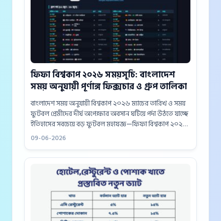
ফিফা বিশ্বকাপ ২০২৬ সময়সূচি: বাংলাদেশ
সময় অনুযায়ী পূর্ণাঙ্গ ফিক্সচার ও গ্রুপ তালিকা
বাংলাদেশ সময় অনুযায়ী বিশ্বকাপ ২০২৬ ম্যাচের তারিখ ও সময়
ফুটবল প্রেমীদের দীর্ঘ অপেক্ষার অবসান ঘটিয়ে পর্দা উঠতে যাচ্ছে
ইতিহাসের সবচেয়ে বড় ফুটবল মহাযজ্ঞ—ফিফা বিশ্বকাপ ২০২৬।
উত্তর আমেরিকার তিন দেশ মেক্সিকো, কানাডা এবং যুক্তরাষ্ট্র
09-06-2026
জুড়ে আয়োজিত...