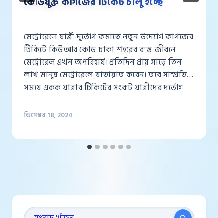
কোডযুক্ত কাগজের টিকেট চালু হচ্ছে
মেট্রোরেলে যাত্রী দুর্ভোগ কমাতে নতুন উদ্যোগ কাগজের
টিকিটে কিউআর কোড ঢাকা শহরের ব্যস্ত জীবনে
মেট্রোরেল এখন অপরিহার্য। প্রতিদিন প্রায় সাড়ে তিন
লাখ মানুষ মেট্রোরেলে যাতায়াত করেন। তবে সাম্প্রতিক
সময়ে একক যাত্রার টিকিটের সংকট যাত্রীদের দুর্ভোগ
বাড়িয়েছে। এই সমস্যা সমাধানে ঢাকা ম্যাস ট্রানজিট
কোম্পানি লিমিটেড (ডিএমটিসিএল) একটি নতুন
ডিসেম্বর 18, 2024
উদ্যোগ নিয়েছে—কাগজের টিকিটে কিউআর কোড
চালু করা। এটি…