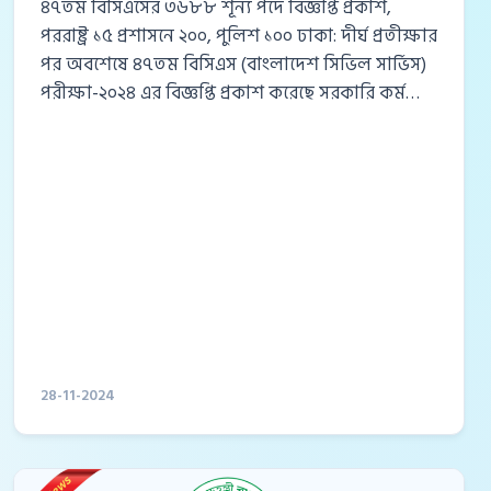
৪৭তম বিসিএসের ৩৬৮৮ শূন্য পদে বিজ্ঞপ্তি প্রকাশ,
পররাষ্ট্র ১৫ প্রশাসনে ২০০, পুলিশ ১০০ ঢাকা: দীর্ঘ প্রতীক্ষার
পর অবশেষে ৪৭তম বিসিএস (বাংলাদেশ সিভিল সার্ভিস)
পরীক্ষা-২০২৪ এর বিজ্ঞপ্তি প্রকাশ করেছে সরকারি কর্ম
কমিশন (পিএসসি)। বৃহস্পতিবার, ২৮ নভেম্বর ২০২৪
বিকেলে পিএসসির ওয়েবসাইটে এ বিজ্ঞপ্তি প্রকাশ করা হয়।
এই বিজ্ঞপ্তির মাধ্যমে দেশের সরকারি বিভিন্ন ক্যাডারে
মোট ৩৬৮৮টি শূন্য পদে নিয়োগ দেওয়া হবে। প্রতিবারের
মতো এবারও বিসিএস পরীক্ষার মাধ্যমে সরকারি
চাকরিতে যোগদানের জন্য অনেক চাকরিপ্রত্যাশী প্রস্তুতি
নিচ্ছেন। বিশেষত প্রশাসনিক ক্যাডারে বেশি পদ বরাদ্দ
থাকায়, এটি...
28-11-2024