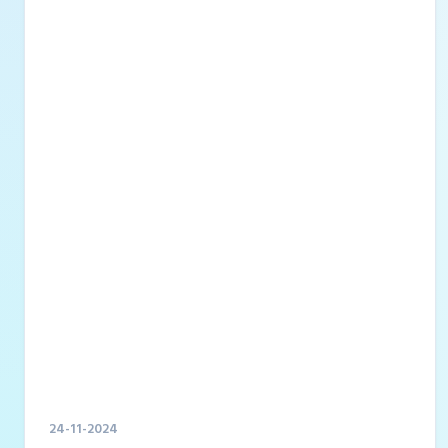
৭১০ জন এবং নন-ক্যাডার পদে ৫ হাজার ৪৩৯ জনের
নিয়োগ চূড়ান্ত হয়েছে। রোববার (২৪ নভেম্বর) সচিবালয়ে
আয়োজিত সংবাদ সম্মেলনে জনপ্রশাসন মন্ত্রণালয়ের
সিনিয়র সচিব ড. মো. মোখলেস উর রহমান এই তথ্য
জানান। এই ব্যাপক নিয়োগ...
24-11-2024