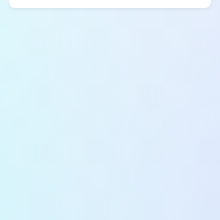
মিলে যায়। রমজান মাসের সঠিকভাবে রোজা পালনের
জন্য সেহরি ও ইফতারের নির্ভুল সময় জানা অত্যন্ত
জরুরি। বাংলাদেশ ইসলামিক ফাউন্ডেশন প্রতি বছর এই
রমজান ক্যালেন্ডার প্রকাশ করে, যাতে দেশের প্রতিটি
মুসলিম সঠিকভাবে রোজা রাখতে পারে। এই প্রবন্ধে আমরা
২০২৫...