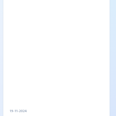
আরও স্বচ্ছ, ন্যায্য ও নিরপেক্ষ করার জন্য যুগান্তকারী
পদক্ষেপ গ্রহণ করেছে। নতুনভাবে দায়িত্ব নেওয়া
চেয়ারম্যান এবং কমিশনের ৮ জন সদস্য একত্রে অনুষ্ঠিত
এক বিশেষ সভায় এই বিষয়গুলো নিয়ে গভীর আলোচনা
করেন। পরীক্ষার ফলাফলের যথার্থতা, স্বচ্ছ মূল্যায়ন
প্রক্রিয়া এবং পরীক্ষার্থীদের জন্য একটি ন্যায্য সুযোগ
নিশ্চিত করার উদ্দেশ্যে এসব সিদ্ধান্ত গ্রহণ...
19-11-2024