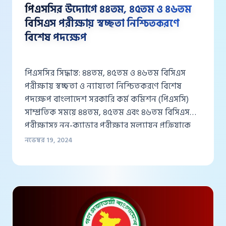
উদ্যোগে
পিএসসির উদ্যোগে ৪৪তম, ৪৫তম ও ৪৬তম
৪৪তম,
বিসিএস পরীক্ষায় স্বচ্ছতা নিশ্চিতকরণে
৪৫তম
বিশেষ পদক্ষেপ
ও
৪৬তম
বিসিএস
পরীক্ষায়
পিএসসির সিদ্ধান্ত: ৪৪তম, ৪৫তম ও ৪৬তম বিসিএস
স্বচ্ছতা
পরীক্ষায় স্বচ্ছতা ও ন্যায্যতা নিশ্চিতকরণে বিশেষ
নিশ্চিতকরণে
পদক্ষেপ বাংলাদেশ সরকারি কর্ম কমিশন (পিএসসি)
বিশেষ
পদক্ষেপ
সাম্প্রতিক সময়ে ৪৪তম, ৪৫তম এবং ৪৬তম বিসিএস
পরীক্ষাসহ নন-ক্যাডার পরীক্ষার মূল্যায়ন প্রক্রিয়াকে
আরও স্বচ্ছ, ন্যায্য ও নিরপেক্ষ করার জন্য যুগান্তকারী
নভেম্বর 19, 2024
পদক্ষেপ গ্রহণ করেছে। নতুনভাবে দায়িত্ব নেওয়া
চেয়ারম্যান এবং কমিশনের ৮ জন সদস্য একত্রে
অনুষ্ঠিত এক বিশেষ…